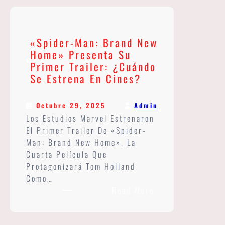
Que
Venezuela
Sea
«Spider-Man: Brand New
Parte
Home» Presenta Su
De
Primer Trailer: ¿Cuándo
EE.UU.
Se Estrena En Cines?
Tras
Ganar
El
Admin
Octubre 29, 2025
Clásico
Los Estudios Marvel Estrenaron
Mundial
El Primer Trailer De «Spider-
De
Man: Brand New Home», La
Béisbol
Cuarta Película Que
Protagonizará Tom Holland
Como…
:
Read More
«Spider-
Man: