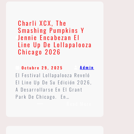
Brand
New
Home»
Charli XCX, The
Presenta
Smashing Pumpkins Y
Su
Jennie Encabezan El
Primer
Line Up De Lollapalooza
Trailer:
Chicago 2026
¿Cuándo
Se
Estrena
Admin
Octubre 29, 2025
En
El Festival Lollapalooza Reveló
Cines?
El Line Up De Su Edición 2026,
A Desarrollarse En El Grant
Park De Chicago. En…
:
Read More
Charli
XCX,
The
Smashing